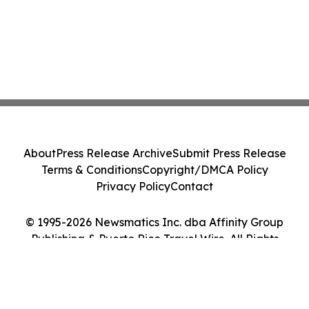
About
Press Release Archive
Submit Press Release
Terms & Conditions
Copyright/DMCA Policy
Privacy Policy
Contact
© 1995-2026 Newsmatics Inc. dba Affinity Group
Publishing & Puerto Rico Travel Wire. All Rights
Reserved.
Cookie Settings / Your Privacy Choices