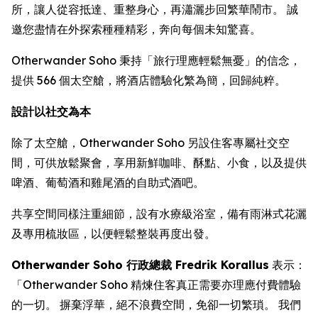
所，讓人從容抵達、重整身心，再瀟灑步回繁華鬧市。 誠
邀您盡情在外探索種種精彩，奔向每個未知驚喜。
Otherwander Soho 秉持「旅行理應輕鬆無憂」的信念，
提供 566 個太空艙，將酒店體驗化繁為簡，回歸純粹。
設計以社交為本
除了太空艙，Otherwander Soho 另設住客專屬社交空
間，可供放鬆聚會，享用新鮮咖啡、酥點、小食，以及提供
啤酒、葡萄酒和雞尾酒的自助式酒吧。
共享空間同樣注重細節，設有水療級浴室，備有雨淋式花灑
及專用梳妝區，以便輕鬆整裝再度出發。
Otherwander Soho 行政總裁 Fredrik Korallus
表示：
「Otherwander Soho 精煉住客真正需要亦理應付費體驗
的一切。 摒棄浮華，絕不浪費空間，免卻一切繁瑣。 我們