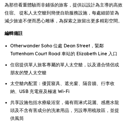
為那些看重體驗而非鋪張的旅客，提供以設計為主導的高效
住宿。 從私人太空艙到簡便自助服務設施，每處細節皆為
減少旅途不便而悉心雕琢，為探索之旅留出更多精彩空間。
編輯備註
Otherwander Soho 位處 Dean Street，緊鄰
Tottenham Court Road 車站的 Elizabeth Line 入口
住宿提供單人旅客專屬的單人太空艙，以及適合情侶或
朋友的雙人太空艙
太空艙內配置：優質寢具、遮光窗、隔音牆、行李收
納、USB 充電座及極速 Wi-Fi
共享設施包括水療級浴室，備有雨淋式花灑、感應水龍
頭及不含有害成分的洗漱用品，另設專用梳妝區，並提
供風筒