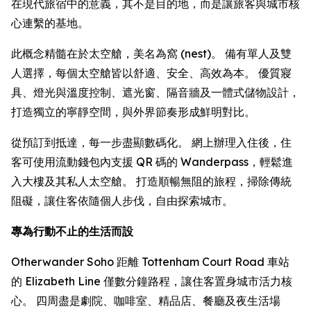
在現代旅宿中的意義，其不是目的地，而是讓旅客與城市核
心連繫的基地。
此概念精髓在於太空艙，美名為窩 (nest)。 備有單人及雙
人選擇，每個太空艙皆以舒適、安全、高效為本。 優質寢
具、燈光與溫度控制、遮光窗、隔音牆及一體式儲物設計，
打造獨立的寧靜空間，與外界節奏形成鮮明對比。
從預訂到抵達，每一步盡顯數碼化。 網上辦理入住後，住
客可使用流動錢包內支援 QR 碼的 Wanderpass，輕鬆進
入大樓及其私人太空艙。 打造順暢無阻的旅程，掃除傳統
阻礙，讓住客依隨個人步伐，自由探索城市。
專為行動不止的生活而設
Otherwander Soho 距離 Tottenham Court Road 車站
的 Elizabeth Line 僅數分鐘路程，讓住客置身城市活力核
心。 四周盡是劇院、咖啡室、精品店、餐廳及夜生活場